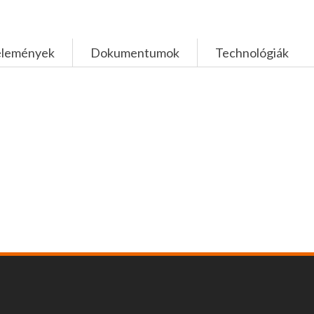
élemények
Dokumentumok
Technológiák