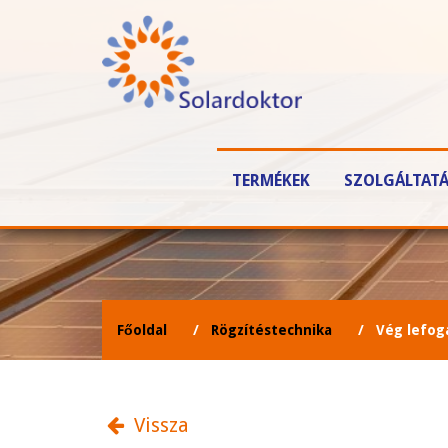
TERMÉKEK
SZOLGÁLTAT
Főoldal
Rögzítéstechnika
Vég lefog
Vissza