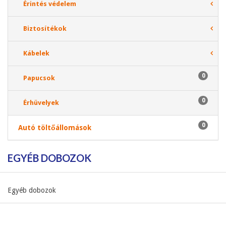
Érintés védelem
Biztosítékok
Kábelek
0
Papucsok
0
Érhüvelyek
0
Autó töltőállomások
EGYÉB DOBOZOK
Egyéb dobozok