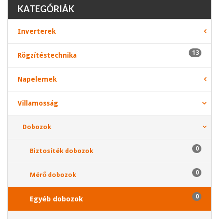
KATEGÓRIÁK
Inverterek
13
Rögzítéstechnika
Napelemek
Villamosság
Dobozok
0
Biztosíték dobozok
0
Mérő dobozok
0
Egyéb dobozok